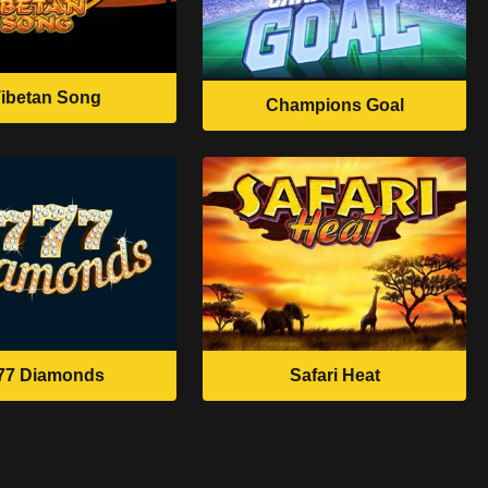
ibetan Song
Champions Goal
77 Diamonds
Safari Heat