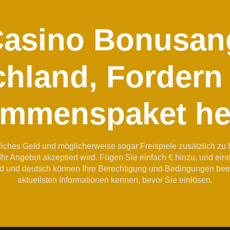
asino Bonusan
hland, Fordern 
ommenspaket he
ches Geld und möglicherweise sogar Freispiele zusätzlich zu I
Ihr Angebot akzeptiert wird. Fügen Sie einfach € hinzu, und ei
d und deutsch können Ihre Berechtigung und Bedingungen beeinfl
aktuellsten Informationen kennen, bevor Sie einlösen.