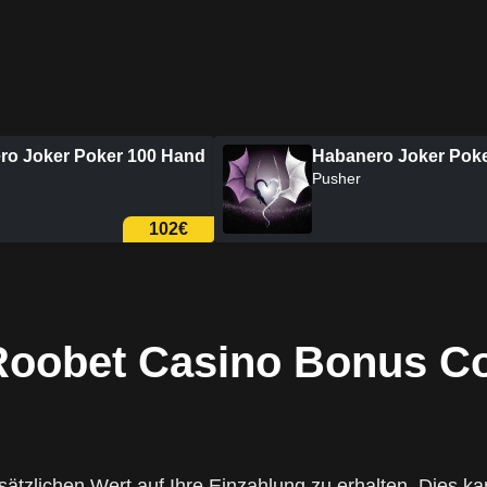
ville
Habanero Joker Poker 10
ty
Returns
319€
oobet Casino Bonus Co
tzlichen Wert auf Ihre Einzahlung zu erhalten. Dies ka