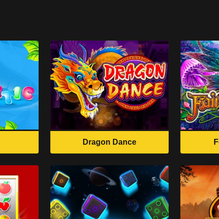
zierungsschritte
 für Roobet Einzahlungen
n und Auszahlungslimits
sbedingungen
hback-Belohnungsprogramme erhalten
F
Dragon Dance