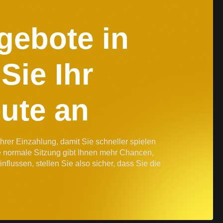
gebote in
Sie Ihr
ute an
hrer Einzahlung, damit Sie schneller spielen
ne normale Sitzung gibt Ihnen mehr Chancen,
ussen, stellen Sie also sicher, dass Sie die