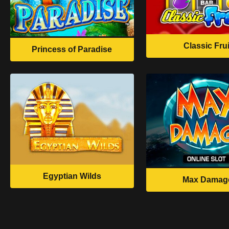
Classic Frui
Princess of Paradise
Egyptian Wilds
Max Damag