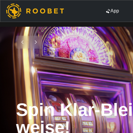
App
Spin Klar-Ble
weise!