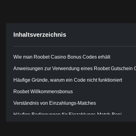
Inhaltsverzeichnis
Wie man Roobet Casino Bonus Codes erhält
Anweisungen zur Verwendung eines Roobet Gutschein 
Häufige Gründe, warum ein Code nicht funktioniert
Roobet Willkommensbonus
Verständnis von Einzahlungs-Matches
Häufige Bedingungen für Einzahlungs-Match-Boni
Verwendung eines Roobet Bonus Codes bei der Anmeld