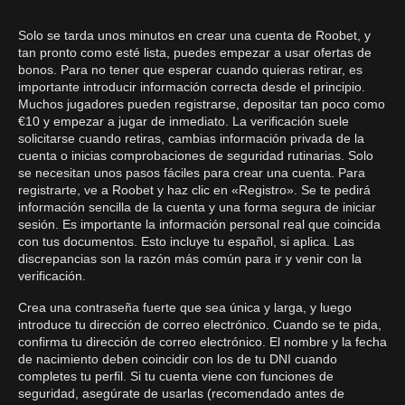
Solo se tarda unos minutos en crear una cuenta de Roobet, y
tan pronto como esté lista, puedes empezar a usar ofertas de
bonos. Para no tener que esperar cuando quieras retirar, es
importante introducir información correcta desde el principio.
Muchos jugadores pueden registrarse, depositar tan poco como
€10 y empezar a jugar de inmediato. La verificación suele
solicitarse cuando retiras, cambias información privada de la
cuenta o inicias comprobaciones de seguridad rutinarias. Solo
se necesitan unos pasos fáciles para crear una cuenta. Para
registrarte, ve a Roobet y haz clic en «Registro». Se te pedirá
información sencilla de la cuenta y una forma segura de iniciar
sesión. Es importante la información personal real que coincida
con tus documentos. Esto incluye tu español, si aplica. Las
discrepancias son la razón más común para ir y venir con la
verificación.
Crea una contraseña fuerte que sea única y larga, y luego
introduce tu dirección de correo electrónico. Cuando se te pida,
confirma tu dirección de correo electrónico. El nombre y la fecha
de nacimiento deben coincidir con los de tu DNI cuando
completes tu perfil. Si tu cuenta viene con funciones de
seguridad, asegúrate de usarlas (recomendado antes de