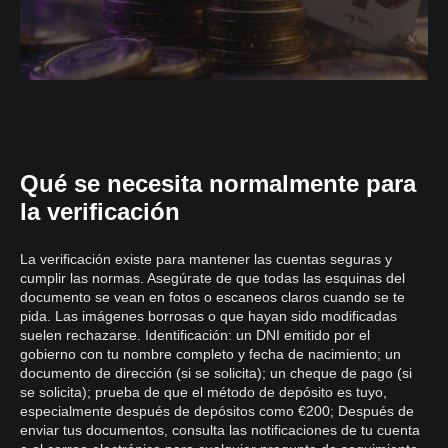
Qué se necesita normalmente para
la verificación
La verificación existe para mantener las cuentas seguras y
cumplir las normas. Asegúrate de que todas las esquinas del
documento se vean en fotos o escaneos claros cuando se te
pida. Las imágenes borrosas o que hayan sido modificadas
suelen rechazarse. Identificación: un DNI emitido por el
gobierno con tu nombre completo y fecha de nacimiento; un
documento de dirección (si se solicita); un cheque de pago (si
se solicita); prueba de que el método de depósito es tuyo,
especialmente después de depósitos como €200; Después de
enviar tus documentos, consulta las notificaciones de tu cuenta