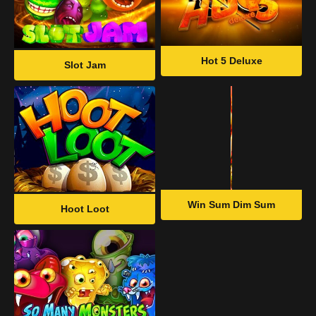
Hot 5 Deluxe
Slot Jam
Asgard
Hoot Loot