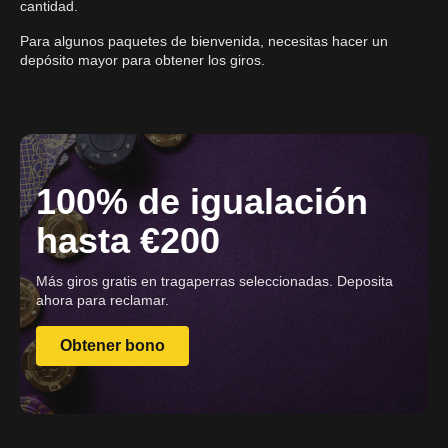
cantidad.
Para algunos paquetes de bienvenida, necesitas hacer un
depósito mayor para obtener los giros.
100% de igualación
hasta €200
Más giros gratis en tragaperras seleccionadas. Deposita
ahora para reclamar.
Obtener bono