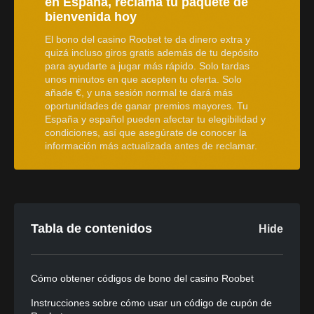
en España, reclama tu paquete de
bienvenida hoy
El bono del casino Roobet te da dinero extra y
quizá incluso giros gratis además de tu depósito
para ayudarte a jugar más rápido. Solo tardas
unos minutos en que acepten tu oferta. Solo
añade €, y una sesión normal te dará más
oportunidades de ganar premios mayores. Tu
España y español pueden afectar tu elegibilidad y
condiciones, así que asegúrate de conocer la
información más actualizada antes de reclamar.
Tabla de contenidos
Hide
Cómo obtener códigos de bono del casino Roobet
Instrucciones sobre cómo usar un código de cupón de