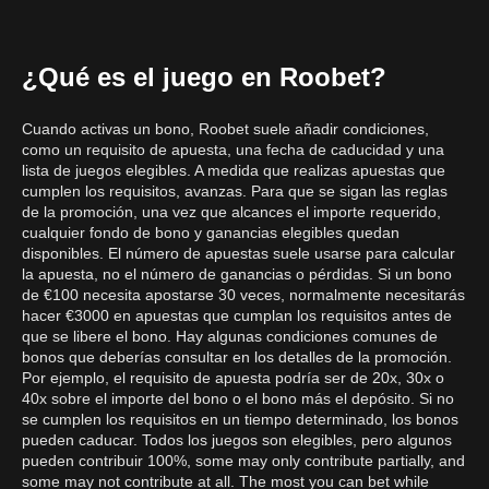
¿Qué es el juego en Roobet?
Cuando activas un bono, Roobet suele añadir condiciones,
como un requisito de apuesta, una fecha de caducidad y una
lista de juegos elegibles. A medida que realizas apuestas que
cumplen los requisitos, avanzas. Para que se sigan las reglas
de la promoción, una vez que alcances el importe requerido,
cualquier fondo de bono y ganancias elegibles quedan
disponibles. El número de apuestas suele usarse para calcular
la apuesta, no el número de ganancias o pérdidas. Si un bono
de €100 necesita apostarse 30 veces, normalmente necesitarás
hacer €3000 en apuestas que cumplan los requisitos antes de
que se libere el bono. Hay algunas condiciones comunes de
bonos que deberías consultar en los detalles de la promoción.
Por ejemplo, el requisito de apuesta podría ser de 20x, 30x o
40x sobre el importe del bono o el bono más el depósito. Si no
se cumplen los requisitos en un tiempo determinado, los bonos
pueden caducar. Todos los juegos son elegibles, pero algunos
pueden contribuir 100%, some may only contribute partially, and
some may not contribute at all. The most you can bet while