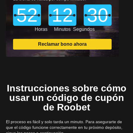
52
12
29
Horas
Minutos
Segundos
Reclamar bono ahora
Instrucciones sobre cómo
usar un código de cupón
de Roobet
El proceso es fácil y solo tarda un minuto. Para asegurarte de
que el código funcione correctamente en tu próximo depósito,