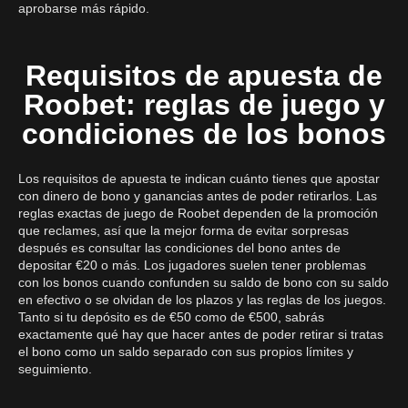
aprobarse más rápido.
Requisitos de apuesta de
Roobet: reglas de juego y
condiciones de los bonos
Los requisitos de apuesta te indican cuánto tienes que apostar
con dinero de bono y ganancias antes de poder retirarlos. Las
reglas exactas de juego de Roobet dependen de la promoción
que reclames, así que la mejor forma de evitar sorpresas
después es consultar las condiciones del bono antes de
depositar €20 o más. Los jugadores suelen tener problemas
con los bonos cuando confunden su saldo de bono con su saldo
en efectivo o se olvidan de los plazos y las reglas de los juegos.
Tanto si tu depósito es de €50 como de €500, sabrás
exactamente qué hay que hacer antes de poder retirar si tratas
el bono como un saldo separado con sus propios límites y
seguimiento.