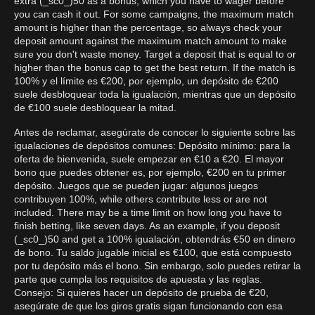
extra (_sc0_)50 as a bonus, which you have to wager before
you can cash it out. For some campaigns, the maximum match
amount is higher than the percentage, so always check your
deposit amount against the maximum match amount to make
sure you don't waste money. Target a deposit that is equal to or
higher than the bonus cap to get the best return. If the match is
100% y el límite es €200, por ejemplo, un depósito de €200
suele desbloquear toda la igualación, mientras que un depósito
de €100 suele desbloquear la mitad.
Antes de reclamar, asegúrate de conocer lo siguiente sobre las
igualaciones de depósitos comunes: Depósito mínimo: para la
oferta de bienvenida, suele empezar en €10 a €20. El mayor
bono que puedes obtener es, por ejemplo, €200 en tu primer
depósito. Juegos que se pueden jugar: algunos juegos
contribuyen 100%, while others contribute less or are not
included. There may be a time limit on how long you have to
finish betting, like seven days. As an example, if you deposit
(_sc0_)50 and get a 100% igualación, obtendrás €50 en dinero
de bono. Tu saldo jugable inicial es €100, que está compuesto
por tu depósito más el bono. Sin embargo, solo puedes retirar la
parte que cumpla los requisitos de apuesta y las reglas.
Consejo: Si quieres hacer un depósito de prueba de €20,
asegúrate de que los giros gratis sigan funcionando con esa