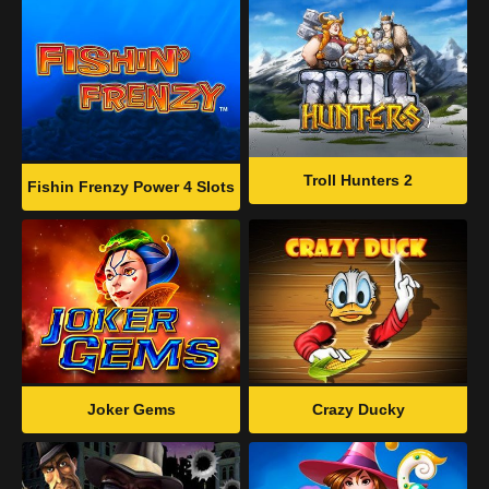
procesamiento y límites de pago
Requisitos de apuesta de Roobet: reglas de juego y
condiciones de los bonos
¿Qué es el juego en Roobet?
Los jugadores habituales de Roobet pueden obtener
programas de recompensas VIP y de devolución de
dinero
Troll Hunters 2
Fishin Frenzy Power 4 Slots
Cómo funcionan los niveles VIP y la devolución de
dinero
Tipos de bonos del casino Roobet
Condiciones clave de los bonos
Joker Gems
Crazy Ducky