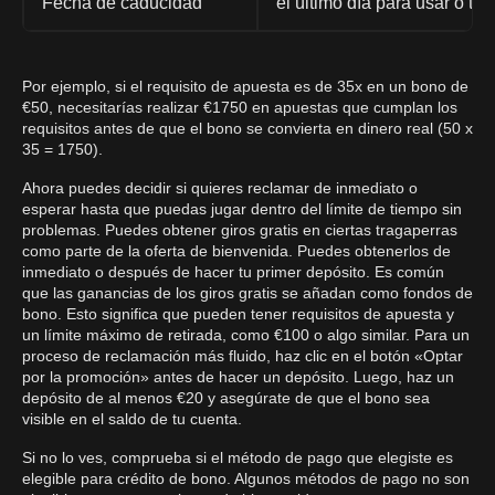
Fecha de caducidad
el último día para usar o te
Por ejemplo, si el requisito de apuesta es de 35x en un bono de
€50, necesitarías realizar €1750 en apuestas que cumplan los
requisitos antes de que el bono se convierta en dinero real (50 x
35 = 1750).
Ahora puedes decidir si quieres reclamar de inmediato o
esperar hasta que puedas jugar dentro del límite de tiempo sin
problemas. Puedes obtener giros gratis en ciertas tragaperras
como parte de la oferta de bienvenida. Puedes obtenerlos de
inmediato o después de hacer tu primer depósito. Es común
que las ganancias de los giros gratis se añadan como fondos de
bono. Esto significa que pueden tener requisitos de apuesta y
un límite máximo de retirada, como €100 o algo similar. Para un
proceso de reclamación más fluido, haz clic en el botón «Optar
por la promoción» antes de hacer un depósito. Luego, haz un
depósito de al menos €20 y asegúrate de que el bono sea
visible en el saldo de tu cuenta.
Si no lo ves, comprueba si el método de pago que elegiste es
elegible para crédito de bono. Algunos métodos de pago no son