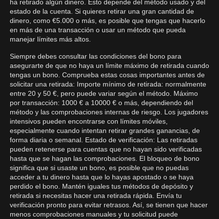
ha retirado algún dinero. Esto depende del método usado y del
estado de la cuenta. Si quieres retirar una gran cantidad de
dinero, como €5.000 o más, es posible que tengas que hacerlo
en más de una transacción o usar un método que pueda
manejar límites más altos.
Siempre debes consultar las condiciones del bono para
asegurarte de que no haya un límite máximo de retirada cuando
tengas un bono. Comprueba estas cosas importantes antes de
solicitar una retirada: Importe mínimo de retirada: normalmente
entre 20 y 50 €, pero puede variar según el método. Máximo
por transacción: 1000 € a 10000 € o más, dependiendo del
método y las comprobaciones internas de riesgo. Los jugadores
intensivos pueden encontrarse con límites móviles,
especialmente cuando intentan retirar grandes ganancias, de
forma diaria o semanal. Estado de verificación: Las retiradas
pueden retenerse para cuentas que no hayan sido verificadas
hasta que se hagan las comprobaciones. El bloqueo de bono
significa que si usaste un bono, es posible que no puedas
acceder a tu dinero hasta que lo hayas apostado o se haya
perdido el bono. Mantén iguales tus métodos de depósito y
retirada si necesitas hacer una retirada rápida. Envía tu
verificación pronto para evitar retrasos. Así, se tienen que hacer
menos comprobaciones manuales y tu solicitud puede