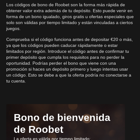
Los códigos de bono de Roobet son la forma más rápida de
obtener valor extra además de tu depósito. Esto puede venir en
forma de un bono igualado, giros gratis u ofertas especiales que
solo son válidas por tiempo limitado y están vinculadas a ciertos
juegos.
Comprueba si el código funciona antes de depositar €20 o más,
ya que los códigos pueden caducar rápidamente o estar
limitados por región. Introduce el código antes de confirmar tu
primer depósito que cumpla los requisitos para no perder la
oportunidad. Podrías perder el bono que viene con una
promoción si haces un depósito primero y luego intentas usar
un código. Esto se debe a que la oferta podría no conectarse a
tu cuenta.
Bono de bienvenida
de Roobet
La oferta es válida por tiempo limitado: