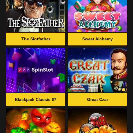
The Slotfather
Sweet Alchemy
Blackjack Classic 67
Great Czar