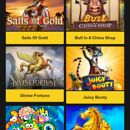
Sails Of Gold
Bull In A China Shop
Divine Fortune
Juicy Booty