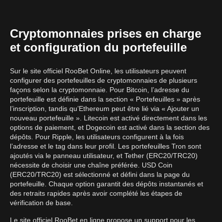
Cryptomonnaies prises en charge
et configuration du portefeuille
Sur le site officiel RooBet Online, les utilisateurs peuvent
configurer des portefeuilles de cryptomonnaies de plusieurs
façons selon la cryptomonnaie. Pour Bitcoin, l’adresse du
portefeuille est définie dans la section « Portefeuilles » après
l’inscription, tandis qu’Ethereum peut être lié via « Ajouter un
nouveau portefeuille ». Litecoin est activé directement dans les
options de paiement, et Dogecoin est activé dans la section des
dépôts. Pour Ripple, les utilisateurs configurent à la fois
l’adresse et le tag dans leur profil. Les portefeuilles Tron sont
ajoutés via le panneau utilisateur, et Tether (ERC20/TRC20)
nécessite de choisir une chaîne préférée. USD Coin
(ERC20/TRC20) est sélectionné et défini dans la page du
portefeuille. Chaque option garantit des dépôts instantanés et
des retraits rapides après avoir complété les étapes de
vérification de base.
Le site officiel RooBet en ligne propose un support pour les