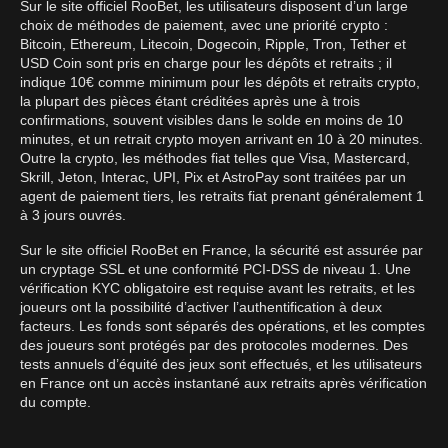
Sur le site officiel RooBet, les utilisateurs disposent d’un large
choix de méthodes de paiement, avec une priorité crypto :
Bitcoin, Ethereum, Litecoin, Dogecoin, Ripple, Tron, Tether et
USD Coin sont pris en charge pour les dépôts et retraits ; il
indique 10€ comme minimum pour les dépôts et retraits crypto,
la plupart des pièces étant créditées après une à trois
confirmations, souvent visibles dans le solde en moins de 10
minutes, et un retrait crypto moyen arrivant en 10 à 20 minutes.
Outre la crypto, les méthodes fiat telles que Visa, Mastercard,
Skrill, Jeton, Interac, UPI, Pix et AstroPay sont traitées par un
agent de paiement tiers, les retraits fiat prenant généralement 1
à 3 jours ouvrés.
Sur le site officiel RooBet en France, la sécurité est assurée par
un cryptage SSL et une conformité PCI-DSS de niveau 1. Une
vérification KYC obligatoire est requise avant les retraits, et les
joueurs ont la possibilité d’activer l’authentification à deux
facteurs. Les fonds sont séparés des opérations, et les comptes
des joueurs sont protégés par des protocoles modernes. Des
tests annuels d’équité des jeux sont effectués, et les utilisateurs
en France ont un accès instantané aux retraits après vérification
du compte.