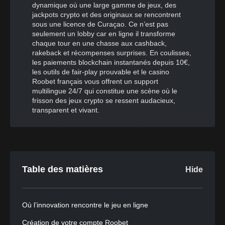
dynamique où une large gamme de jeux, des
jackpots crypto et des originaux se rencontrent
sous une licence de Curaçao. Ce n’est pas
seulement un lobby car en ligne il transforme
chaque tour en une chasse aux cashback,
rakeback et récompenses surprises. En coulisses,
les paiements blockchain instantanés depuis 10€,
les outils de fair-play prouvable et le casino
Roobet français vous offrent un support
multilingue 24/7 qui constitue une scène où le
frisson des jeux crypto se ressent audacieux,
transparent et vivant.
Table des matières
Hide
Où l’innovation rencontre le jeu en ligne
Création de votre compte Roobet