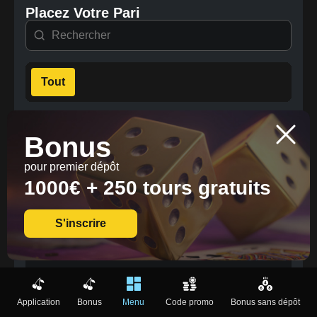
Placez Votre Pari
Tout
06.08.2026
19:20
Bonus
Iga Swiatek
Coco Gauff
pour premier dépôt
1
2
1000€ + 250 tours gratuits
1.65
2.15
S'inscrire
06.08.2026
16:00
Carlos Alcaraz
Felix Auger-Aliassime
1
2
Application
Bonus
Menu
Code promo
Bonus sans dépôt
1.55
2.35