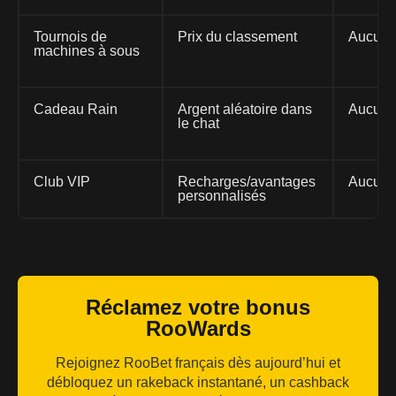
Tournois de
Prix du classement
Aucun
machines à sous
Cadeau Rain
Argent aléatoire dans
Aucun
le chat
Club VIP
Recharges/avantages
Aucun
personnalisés
Réclamez votre bonus
RooWards
Rejoignez RooBet français dès aujourd’hui et
débloquez un rakeback instantané, un cashback