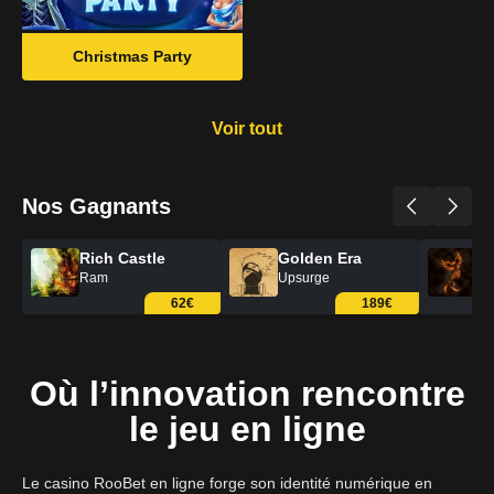
Christmas Party
Voir tout
Nos Gagnants
Rich Castle
Golden Era
Bu
Ram
Upsurge
Do
62€
189€
Où l’innovation rencontre
le jeu en ligne
Le casino RooBet en ligne forge son identité numérique en