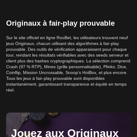
Originaux à fair-play prouvable
Sur le site officiel en ligne RooBet, les utilisateurs trouvent neuf
jeux Originaux, chacun utilisant des algorithmes à fair-play
prouvable. Des outils de vérification apparaissent pour chaque
tour, rendant les résultats vérifiables avec des seeds serveur et
client plus des hashes cryptographiques. La sélection comprend
Crash (97 % RTP), Mines (grille personnalisable), Plinko, Dice,
Coinflip, Mission Uncrossable, Snoop’s HotBox, et plus encore.
Tous les jeux à fair-play prouvable sont disponibles
instantanément, garantissant transparence et équité en temps
réel.
Jouez aux Originaux