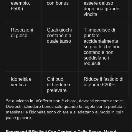
esempio,
con bonus
essere deluso
€500)
dopo una grande
vincita
Restrizioni
Quali giochi
Ti impedisce di
di gioco
contano e a
puntare
quale tasso
accidentalmente
su giochi che non
contano e non
soddisfano i
requisiti
Idoneità e
Chi può
Riduce il fastidio di
verifica
richiedere e
ottenere €200+
prelevare
Se qualcosa in un'offerta non è chiaro, dovresti cercare altrove.
Dovresti richiedere bonus solo quando le regole per la puntata, i
massimali e l'idoneità sono chiare e si adattano al modo in cui ti
piace giocare.
Pagamenti E Prelievi Con Controllo Della Spesa- Metodi