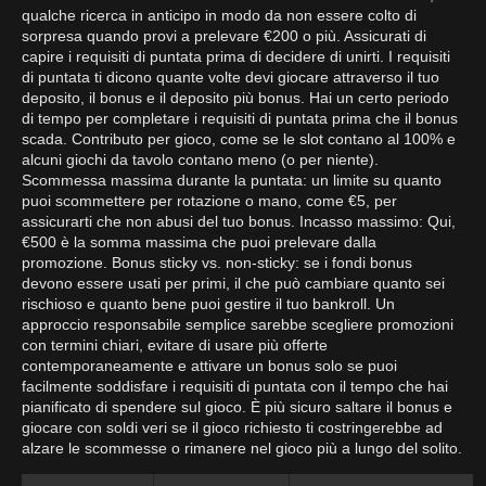
qualche ricerca in anticipo in modo da non essere colto di
sorpresa quando provi a prelevare €200 o più. Assicurati di
capire i requisiti di puntata prima di decidere di unirti. I requisiti
di puntata ti dicono quante volte devi giocare attraverso il tuo
deposito, il bonus e il deposito più bonus. Hai un certo periodo
di tempo per completare i requisiti di puntata prima che il bonus
scada. Contributo per gioco, come se le slot contano al 100% e
alcuni giochi da tavolo contano meno (o per niente).
Scommessa massima durante la puntata: un limite su quanto
puoi scommettere per rotazione o mano, come €5, per
assicurarti che non abusi del tuo bonus. Incasso massimo: Qui,
€500 è la somma massima che puoi prelevare dalla
promozione. Bonus sticky vs. non-sticky: se i fondi bonus
devono essere usati per primi, il che può cambiare quanto sei
rischioso e quanto bene puoi gestire il tuo bankroll. Un
approccio responsabile semplice sarebbe scegliere promozioni
con termini chiari, evitare di usare più offerte
contemporaneamente e attivare un bonus solo se puoi
facilmente soddisfare i requisiti di puntata con il tempo che hai
pianificato di spendere sul gioco. È più sicuro saltare il bonus e
giocare con soldi veri se il gioco richiesto ti costringerebbe ad
alzare le scommesse o rimanere nel gioco più a lungo del solito.