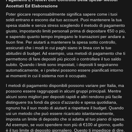
Accettati Ed Elaborazione
Poter giocare responsabilmente significa sapere come i tuoi
soldi entrano e escono dal tuo account. Puoi mantenere la tua
spesa stabile e senza stress scegliendo il metodo di pagamento
giusto, impostando limiti personali prima di depositare €50 o più,
e sapendo quanto tempo impiegano le transazioni per andare a
buon fine. Per aiutarti a mantenere la spesa sotto controllo,
assicurati che i modi in cui paghi siano in linea con le tue
abitudini di budget. Ad esempio, usa metodi di pagamento che ti
permettono di fare depositi più piccoli o controllare il tuo saldo
subito. Quando i limiti sono impostati, i depositi li seguiranno
automaticamente, e i prelievi possono essere pianificati intorno
ai momenti in cui il sistema non è occupato.
I metodi di pagamento disponibili possono variare per Italia, ma
possono essere raggruppati in alcuni gruppi principali. Mentre
alcuni sono migliori per depositi rapidi e altri rendono più facile
distinguere tra fondi da gioco d'azzardo e spesa quotidiana,
ognuno ha il suo modo di aiutarti a rispettare il budget. Quando
usi un metodo che può essere ricaricato istantaneamente,
imposta un limite di deposito che si adatta al tuo piano di spesa.
Ad esempio, se vuoi spendere non più di €100 al giorno, quello
è il tuo limite di deposito giornaliero. Questo ti impedisce di dire,