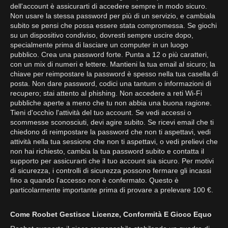
dell'account è assicurarti di accedere sempre in modo sicuro.
Non usare la stessa password per più di un servizio, e cambiala
subito se pensi che possa essere stata compromessa. Se giochi
su un dispositivo condiviso, dovresti sempre uscire dopo,
specialmente prima di lasciare un computer in un luogo
pubblico. Crea una password forte. Punta a 12 o più caratteri,
con un mix di numeri e lettere. Mantieni la tua email al sicuro; la
chiave per reimpostare la password è spesso nella tua casella di
posta. Non dare password, codici una tantum o informazioni di
recupero; stai attento al phishing. Non accedere a reti Wi-Fi
pubbliche aperte a meno che tu non abbia una buona ragione.
Tieni d'occhio l'attività del tuo account. Se vedi accessi o
scommesse sconosciuti, devi agire subito. Se ricevi email che ti
chiedono di reimpostare la password che non ti aspettavi, vedi
attività nella tua sessione che non ti aspettavi, o vedi prelievi che
non hai richiesto, cambia la tua password subito e contatta il
supporto per assicurarti che il tuo account sia sicuro. Per motivi
di sicurezza, i controlli di sicurezza possono fermare gli incassi
fino a quando l'accesso non è confermato. Questo è
particolarmente importante prima di provare a prelevare 100 €.
Come Roobet Gestisce Licenze, Conformità E Gioco Equo