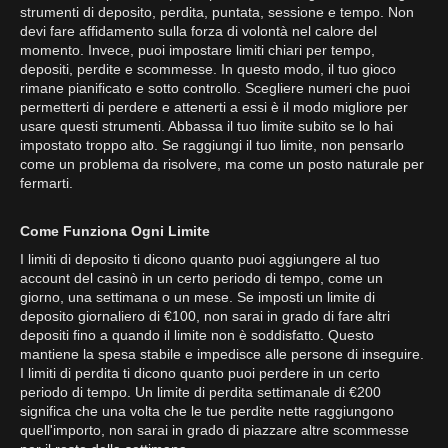
strumenti di deposito, perdita, puntata, sessione e tempo. Non
devi fare affidamento sulla forza di volontà nel calore del
momento. Invece, puoi impostare limiti chiari per tempo,
depositi, perdite e scommesse. In questo modo, il tuo gioco
rimane pianificato e sotto controllo. Scegliere numeri che puoi
permetterti di perdere e attenerti a essi è il modo migliore per
usare questi strumenti. Abbassa il tuo limite subito se lo hai
impostato troppo alto. Se raggiungi il tuo limite, non pensarlo
come un problema da risolvere, ma come un posto naturale per
fermarti.
Come Funziona Ogni Limite
I limiti di deposito ti dicono quanto puoi aggiungere al tuo
account del casinò in un certo periodo di tempo, come un
giorno, una settimana o un mese. Se imposti un limite di
deposito giornaliero di €100, non sarai in grado di fare altri
depositi fino a quando il limite non è soddisfatto. Questo
mantiene la spesa stabile e impedisce alle persone di inseguire.
I limiti di perdita ti dicono quanto puoi perdere in un certo
periodo di tempo. Un limite di perdita settimanale di €200
significa che una volta che le tue perdite nette raggiungono
quell'importo, non sarai in grado di piazzare altre scommesse