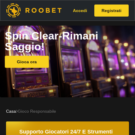
Accedi
Registrati
Spin Clear-Rimani
Saggio!
Gioca ora
Casa
Gioco Responsabile
Supporto Giocatori 24/7 E Strumenti