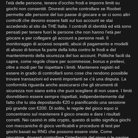
l'età delle persone, tenere d'occhio frodi e imporre limiti su
giochi non consentiti. Dovresti anche controllare se Roobet
permette alle persone del tuo paese di giocare e se ci sono altri
controlli che devono essere fatti sul tuo account se stai
accedendo al sito da THE Italia. I controlli di identità ed età sono
pensati per tenere fuori le persone che non hanno l'età per
giocare e per collegare gli account a persone reali. Il
monitoraggio di accessi sospetti, abusi di pagamento e modelli
di abuso di bonus fa parte della lotta contro le frodi e del
mantenimento della sicurezza del tuo account. Politiche facili da
capire, come regole chiare per scommesse, bonus e prelievi,
oltre a modi per far rispettare i limiti. Mantenere registri ed
essere in grado di controllarli sono cose che rendono possibile
trovare transazioni ed eventi importanti se c'è una disputa. La
conformità riguarda anche assicurarsi che gli strumenti di
sicurezza non siano extra che puoi scegliere di non usare. I limiti
dovrebbero essere sempre rispettati, indipendentemente dal
fatto che tu stia depositando €20 o pianificando una sessione
più grande con €200. Di solito, le regole del gioco equo si
concentrano sul mantenere il gioco onesto e dare i risultati
corretti. Nei casinò in stile crypto, questo di solito significa giochi
con meccaniche di gioco verificabili e procedure di test per
giochi basati su RNG che possono essere viste. Come
giocatore, dovresti controllare l'interfaccia del gioco o le pagine