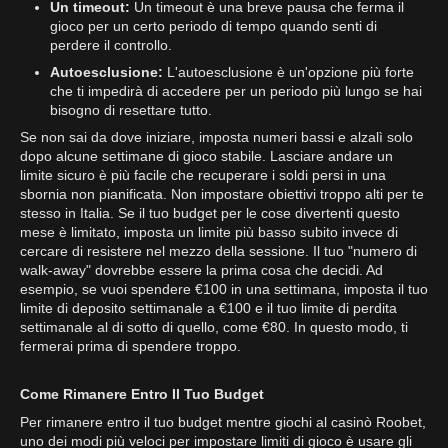
Un timeout:
Un timeout è una breve pausa che ferma il
gioco per un certo periodo di tempo quando senti di
perdere il controllo.
Autoesclusione:
L'autoesclusione è un'opzione più forte
che ti impedirà di accedere per un periodo più lungo se hai
bisogno di resettare tutto.
Se non sai da dove iniziare, imposta numeri bassi e alzalì solo
dopo alcune settimane di gioco stabile. Lasciare andare un
limite sicuro è più facile che recuperare i soldi persi in una
sbornia non pianificata. Non impostare obiettivi troppo alti per te
stesso in Italia. Se il tuo budget per le cose divertenti questo
mese è limitato, imposta un limite più basso subito invece di
cercare di resistere nel mezzo della sessione. Il tuo "numero di
walk-away" dovrebbe essere la prima cosa che decidi. Ad
esempio, se vuoi spendere €100 in una settimana, imposta il tuo
limite di deposito settimanale a €100 e il tuo limite di perdita
settimanale al di sotto di quello, come €80. In questo modo, ti
fermerai prima di spendere troppo.
Come Rimanere Entro Il Tuo Budget
Per rimanere entro il tuo budget mentre giochi al casinò Roobet,
uno dei modi più veloci per impostare limiti di gioco è usare gli