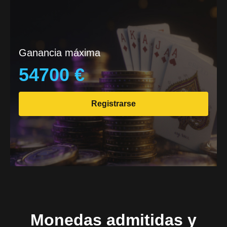
Ganancia máxima
54700 €
Registrarse
Monedas admitidas y