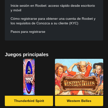
Inicie sesión en Roobet: acceso rápido desde escritorio
y móvil
Cómo registrarse para obtener una cuenta de Roobet y
los requisitos de Conozca a su cliente (KYC)
Pasos para registrarse
Qué podría necesitar mostrar para KYC
Requisitos, pasos para reclamar el bono y requisitos de
apuesta
Juegos principales
Dónde encontrar códigos promocionales y ofertas
Cómo hacer un seguimiento de su bono y las apuestas
Monedas admitidas y depósitos mínimos
Restricciones en depósitos y retiradas
Kings Crown
Western Belles