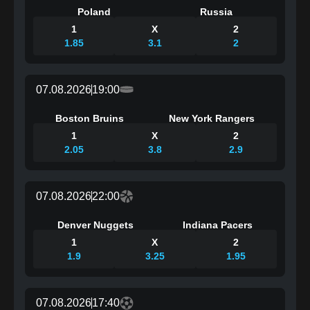
Poland
Russia
1
X
2
1.85
3.1
2
07.08.2026
19:00
Boston Bruins
New York Rangers
1
X
2
2.05
3.8
2.9
07.08.2026
22:00
Denver Nuggets
Indiana Pacers
1
X
2
1.9
3.25
1.95
07.08.2026
17:40