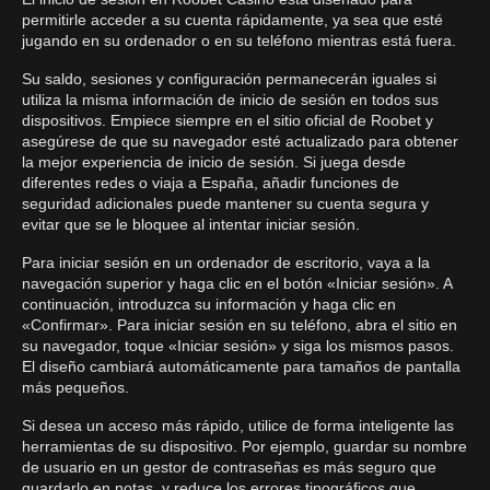
permitirle acceder a su cuenta rápidamente, ya sea que esté
jugando en su ordenador o en su teléfono mientras está fuera.
Su saldo, sesiones y configuración permanecerán iguales si
utiliza la misma información de inicio de sesión en todos sus
dispositivos. Empiece siempre en el sitio oficial de Roobet y
asegúrese de que su navegador esté actualizado para obtener
la mejor experiencia de inicio de sesión. Si juega desde
diferentes redes o viaja a España, añadir funciones de
seguridad adicionales puede mantener su cuenta segura y
evitar que se le bloquee al intentar iniciar sesión.
Para iniciar sesión en un ordenador de escritorio, vaya a la
navegación superior y haga clic en el botón «Iniciar sesión». A
continuación, introduzca su información y haga clic en
«Confirmar». Para iniciar sesión en su teléfono, abra el sitio en
su navegador, toque «Iniciar sesión» y siga los mismos pasos.
El diseño cambiará automáticamente para tamaños de pantalla
más pequeños.
Si desea un acceso más rápido, utilice de forma inteligente las
herramientas de su dispositivo. Por ejemplo, guardar su nombre
de usuario en un gestor de contraseñas es más seguro que
guardarlo en notas, y reduce los errores tipográficos que