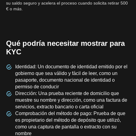
su saldo seguro y acelera el proceso cuando solicita retirar 500
€ o más.
Qué podría necesitar mostrar para
KYC
Identidad: Un documento de identidad emitido por el
gobierno que sea válido y fácil de leer, como un
pasaporte, documento nacional de identidad o
permiso de conducir
Dirección: Una prueba reciente de domicilio que
muestre su nombre y dirección, como una factura de
servicios, extracto bancario o carta oficial
Comprobación del método de pago: Prueba de que
es propietario del método de depósito que utilizó,
como una captura de pantalla o extracto con su
nombre