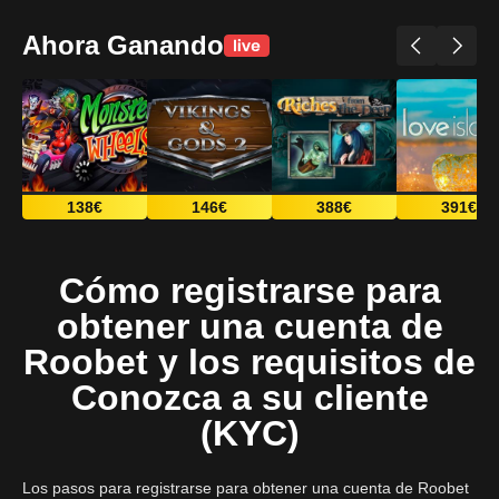
Ahora Ganando
138€
146€
388€
391€
Cómo registrarse para
obtener una cuenta de
Roobet y los requisitos de
Conozca a su cliente
(KYC)
Los pasos para registrarse para obtener una cuenta de Roobet