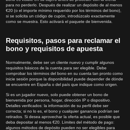
para no perderlo. Después de realizar un depósito de al menos
€20 (o el importe mínimo requerido por los términos del bono),
si se solicita un código de cupón, introdúzcalo exactamente
como se muestra. Esto activará el paquete de bienvenida.
Requisitos, pasos para reclamar el
bono y requisitos de apuesta
Normalmente, debe ser un cliente nuevo y cumplir algunos
requisitos básicos de la cuenta para ser elegible. Debe
comprobar los términos del bono en su cuenta tan pronto como
inicie sesión porque la disponibilidad puede depender de dónde
se encuentre en España o del país que indique como origen.
Si es un jugador nuevo, solo puede obtener un bono de
bienvenida por persona, hogar, dirección IP o dispositivo.
Detalles verificados: la información de su perfil debe ser
correcta; si no lo es, el bono y cualquier ganancia podrían ser
retirados. Si desea aprovechar la oferta actual, es posible que
deba depositar al menos €20. Límites del método de pago:
algunos métodos de depósito pueden no ser elegibles para