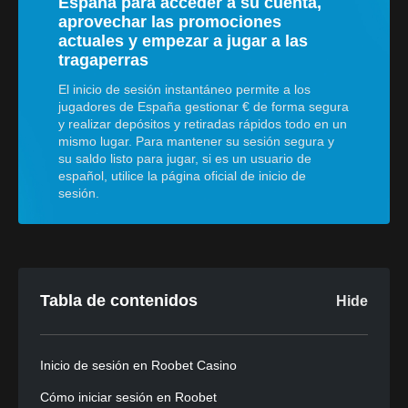
España para acceder a su cuenta,
aprovechar las promociones
actuales y empezar a jugar a las
tragaperras
El inicio de sesión instantáneo permite a los
jugadores de España gestionar € de forma segura
y realizar depósitos y retiradas rápidos todo en un
mismo lugar. Para mantener su sesión segura y
su saldo listo para jugar, si es un usuario de
español, utilice la página oficial de inicio de
sesión.
Tabla de contenidos
Hide
Inicio de sesión en Roobet Casino
Cómo iniciar sesión en Roobet