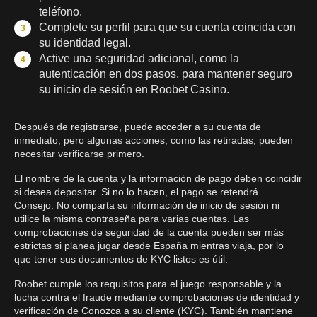
teléfono.
Complete su perfil para que su cuenta coincida con
su identidad legal.
Active una seguridad adicional, como la
autenticación en dos pasos, para mantener seguro
su inicio de sesión en Roobet Casino.
Después de registrarse, puede acceder a su cuenta de
inmediato, pero algunas acciones, como las retiradas, pueden
necesitar verificarse primero.
El nombre de la cuenta y la información de pago deben coincidir
si desea depositar. Si no lo hacen, el pago se retendrá.
Consejo: No comparta su información de inicio de sesión ni
utilice la misma contraseña para varias cuentas. Las
comprobaciones de seguridad de la cuenta pueden ser más
estrictas si planea jugar desde España mientras viaja, por lo
que tener sus documentos de KYC listos es útil.
Roobet cumple los requisitos para el juego responsable y la
lucha contra el fraude mediante comprobaciones de identidad y
verificación de Conozca a su cliente (KYC). También mantiene