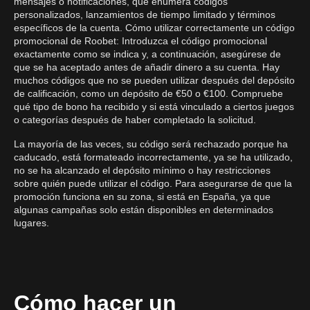
mensajes o notificaciones, que enumera códigos
personalizados, lanzamientos de tiempo limitado y términos
específicos de la cuenta. Cómo utilizar correctamente un código
promocional de Roobet: Introduzca el código promocional
exactamente como se indica y, a continuación, asegúrese de
que se ha aceptado antes de añadir dinero a su cuenta. Hay
muchos códigos que no se pueden utilizar después del depósito
de calificación, como un depósito de €50 o €100. Compruebe
qué tipo de bono ha recibido y si está vinculado a ciertos juegos
o categorías después de haber completado la solicitud.
La mayoría de las veces, su código será rechazado porque ha
caducado, está formateado incorrectamente, ya se ha utilizado,
no se ha alcanzado el depósito mínimo o hay restricciones
sobre quién puede utilizar el código. Para asegurarse de que la
promoción funciona en su zona, si está en España, ya que
algunas campañas solo están disponibles en determinados
lugares.
Cómo hacer un